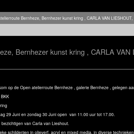
atelierroute Bernheze, Bernhezer kunst kring , CARLA VAN LIESHOUT, 
nheze, Bernhezer kunst kring , CARLA VA
elkom op de Open atelierroute Bernheze , galerie Bernheze , gelegen a
. BKK
kring
dag 29 Juni en zondag 30 Juni open van 11.00 uur tot 17.00.
e bezichtigen van Carla van Lieshout.
ke schilderijen in olieverf, acryl en mixed media, in diverse technieke