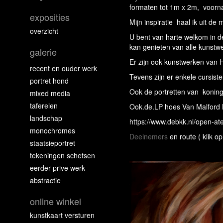
formaten tot 1m x 2m, voornam
exposities
Mijn inspiratie haal ik uit de
overzicht
U bent van harte welkom in de
kan genieten van alle kunstw
galerie
Er zijn ook kunstwerken van H
recent en ouder werk
Tevens zijn er enkele cursist
portret hond
Ook de portretten van koning
mixed media
taferelen
Ook.de.LP hoes Van Malford Mi
landschap
https://www.debkk.nl/open-at
monochromes
Deelnemers
en route ( klik o
staatsieportret
tekeningen schetsen
eerder prive werk
abstractie
online winkel
kunstkaart versturen