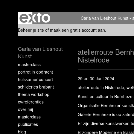
Carla van Lieshout Kunst
Beheer je site
of
maak een gratis account aan
.
Carla van Lieshout
atelierroute Ber
Kunst
Nistelrode
masterclass
portret in opdracht
29 en 30 Juni 2024
huiskamer concert
schilderles brabant
atelierroute in Nistelrode, w
thema workshop
Kunst en cultuur in Bernheze
cv/referenties
Organisatie Bernhezer kunst
over mij
Galerie Bernheze is op zater
masterclass
Er zijn diverse kunstwerken t
publicaties
blog
Bijzondere Moderne en klassie