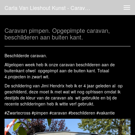
Carla Van Lieshout Kunst - Caravan Pimpen. Opgepimpte Caravan, Beschilderen Aan Buiten Kant.
Tog
navi
Caravan pimpen. Opgepimpte caravan,
beschilderen aan buiten kant.
Beschilderde caravan.
Afgelopen week heb ik onze caravan beschilderen aan de
buitenkant ofwel opgepimpt aan de buiten kant. Totaal
4.projecten in zwart wit.
De schildering van Jimi Hendrix heb ik er 4 jaar geleden al op
geschilderd, deze moet ik met wat wit nog opfrissen omdat ik
destijds de kleur van de caravan als wit gebruikte en bij de
recente schilderingen heb ik witte verf gebruikt.
#Zwartecross #pimpen #caravan #beschilderen #vakantie