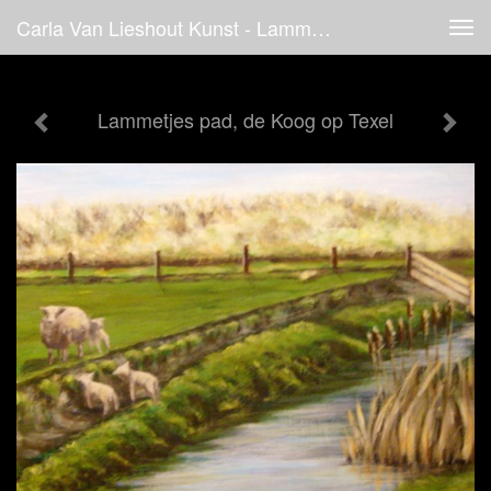
Carla Van Lieshout Kunst - Lammetjes Pad, De Koog Op Texel
Tog
navi
Lammetjes pad, de Koog op Texel